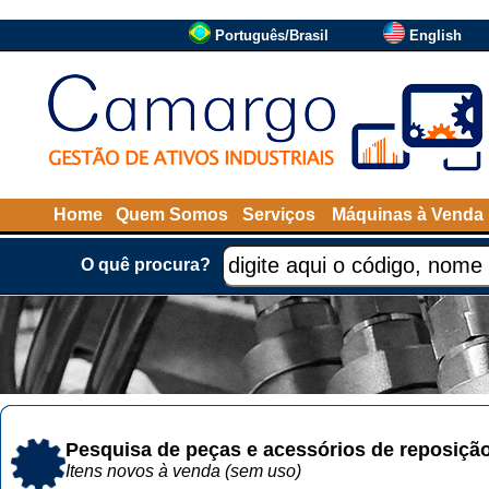
Português/Brasil
English
Home
Quem Somos
Serviços
Máquinas à Venda
O quê procura?
Pesquisa
de peças e acessórios de reposição
Itens novos à venda (sem uso)