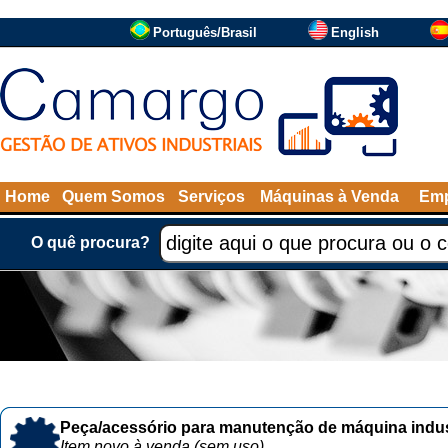
Português/Brasil
English
Home
Quem Somos
Serviços
Máquinas à Venda
Emp
O quê procura?
Peça/acessório para manutenção de máquina indust
Item novo à venda (sem uso)