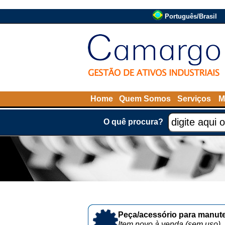
Português/Brasil
Home
Quem Somos
Serviços
M
O quê procura?
Peça/acessório para manute
Item novo à venda (sem uso)