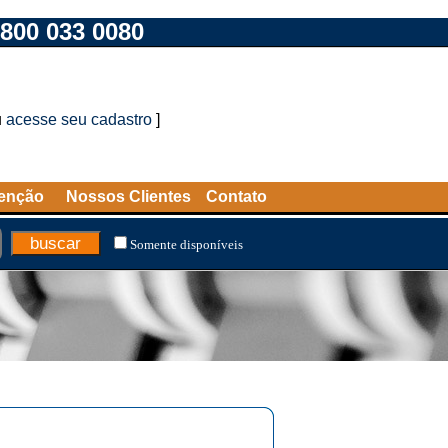
800 033 0080
u
acesse seu cadastro
]
tenção
Nossos Clientes
Contato
Somente disponíveis