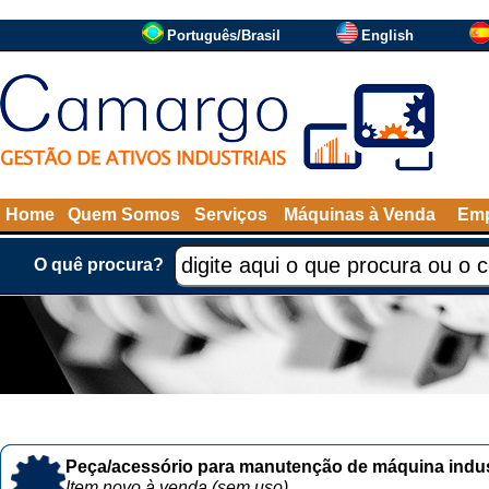
Português/Brasil
English
Home
Quem Somos
Serviços
Máquinas à Venda
Emp
O quê procura?
Peça/acessório para manutenção de máquina indust
Item novo à venda (sem uso)