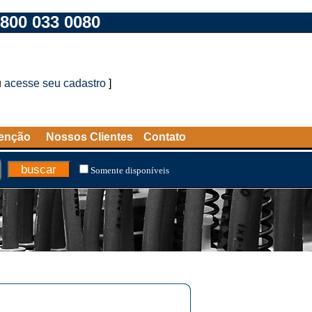
800 033 0080
u
acesse seu cadastro
]
tenção
Nossos Clientes
Contato
Somente disponíveis