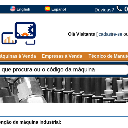
0
English
Español
Dúvidas?
Olá Visitante
[
cadastre-se
o
áquinas à Venda
Empresas à Venda
Técnico de Manu
nção de máquina industrial: