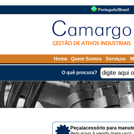
Português/Brasil
Home
Quem Somos
Serviços
M
O quê procura?
Peça/acessório para manute
Item novo à venda (sem uso)