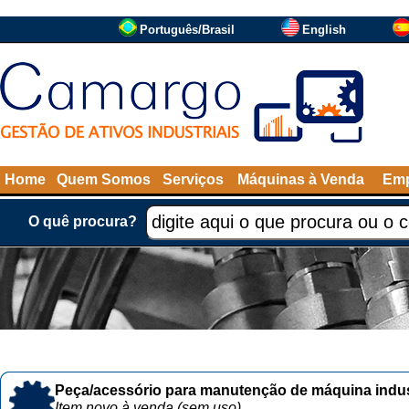
Português/Brasil
English
Home
Quem Somos
Serviços
Máquinas à Venda
Emp
O quê procura?
Peça/acessório para manutenção de máquina indust
Item novo à venda (sem uso)