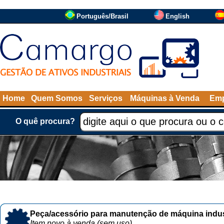
Português/Brasil
English
Home
Quem Somos
Serviços
Máquinas à Venda
Emp
O quê procura?
Peça/acessório para manutenção de máquina indust
Item novo à venda (sem uso)