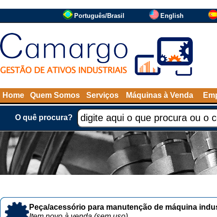
Português/Brasil
English
Home
Quem Somos
Serviços
Máquinas à Venda
Emp
O quê procura?
Peça/acessório para manutenção de máquina indust
Item novo à venda (sem uso)