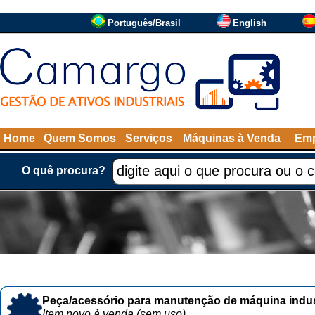
Português/Brasil
English
Home
Quem Somos
Serviços
Máquinas à Venda
Emp
O quê procura?
Peça/acessório para manutenção de máquina indust
Item novo à venda (sem uso)