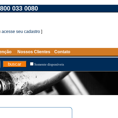
800 033 0080
u
acesse seu cadastro
]
tenção
Nossos Clientes
Contato
Somente disponíveis