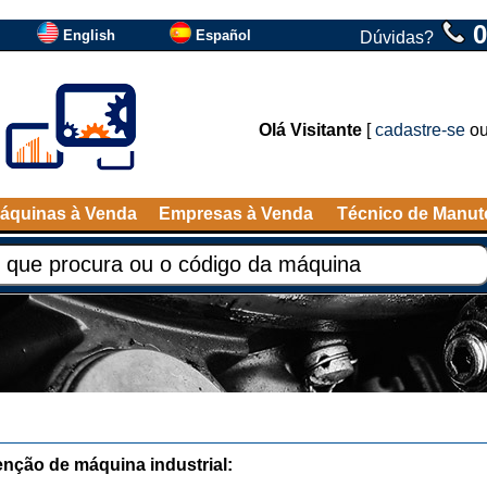
0
English
Español
Dúvidas?
Olá Visitante
[
cadastre-se
o
áquinas à Venda
Empresas à Venda
Técnico de Manu
nção de máquina industrial: