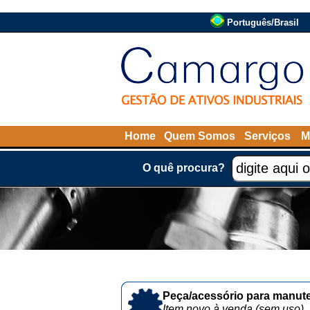
Português/Brasil
Home
Quem Somos
Serviços
M
O quê procura?
Peça/acessório para manute
Item novo à venda (sem uso)