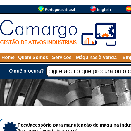
Português/Brasil
English
Home
Quem Somos
Serviços
Máquinas à Venda
Emp
O quê procura?
Peça/acessório para manutenção de máquina indust
Item novo à venda (sem uso)