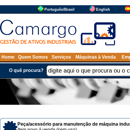
Português/Brasil
English
Home
Quem Somos
Serviços
Máquinas à Venda
Emp
O quê procura?
Peça/acessório para manutenção de máquina indust
Item novo à venda (sem uso)