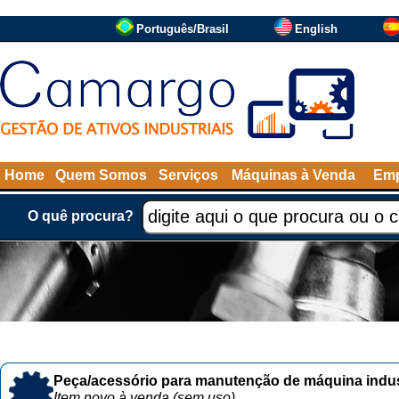
Português/Brasil
English
Home
Quem Somos
Serviços
Máquinas à Venda
Emp
O quê procura?
Peça/acessório para manutenção de máquina indust
Item novo à venda (sem uso)