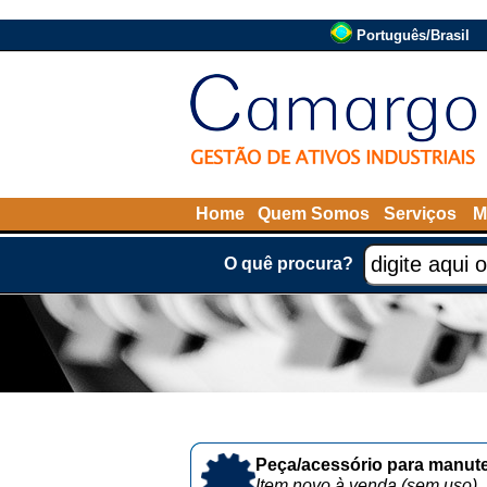
Português/Brasil
Home
Quem Somos
Serviços
M
O quê procura?
Peça/acessório para manute
Item novo à venda (sem uso)