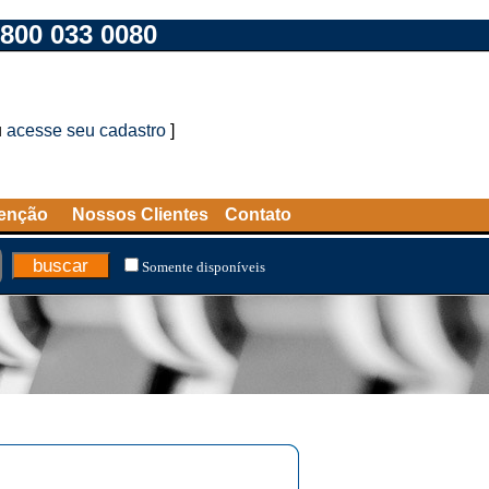
800 033 0080
u
acesse seu cadastro
]
tenção
Nossos Clientes
Contato
Somente disponíveis