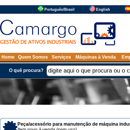
Português/Brasil
English
Home
Quem Somos
Serviços
Máquinas à Venda
Emp
O quê procura?
Peça/acessório para manutenção de máquina indust
Item novo à venda (sem uso)