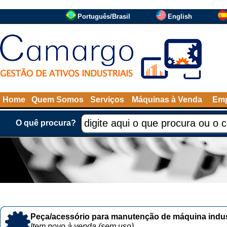
Português/Brasil
English
Home
Quem Somos
Serviços
Máquinas à Venda
Emp
O quê procura?
Peça/acessório para manutenção de máquina indust
Item novo à venda (sem uso)