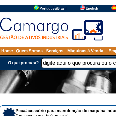
Português/Brasil
English
Home
Quem Somos
Serviços
Máquinas à Venda
Emp
O quê procura?
Peça/acessório para manutenção de máquina indust
Item novo à venda (sem uso)