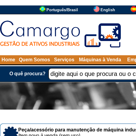
Português/Brasil
English
Home
Quem Somos
Serviços
Máquinas à Venda
Emp
O quê procura?
Peça/acessório para manutenção de máquina indust
Item novo à venda (sem uso)