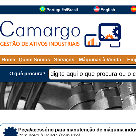
Português/Brasil
English
Home
Quem Somos
Serviços
Máquinas à Venda
Emp
O quê procura?
Peça/acessório para manutenção de máquina indust
Item novo à venda (sem uso)