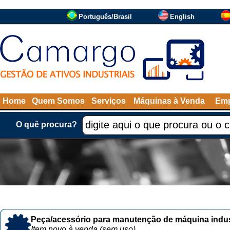
Português/Brasil
English
Home
Quem Somos
Serviços
Máquinas à Venda
Emp
O quê procura?
Peça/acessório para manutenção de máquina indust
Item novo à venda (sem uso)