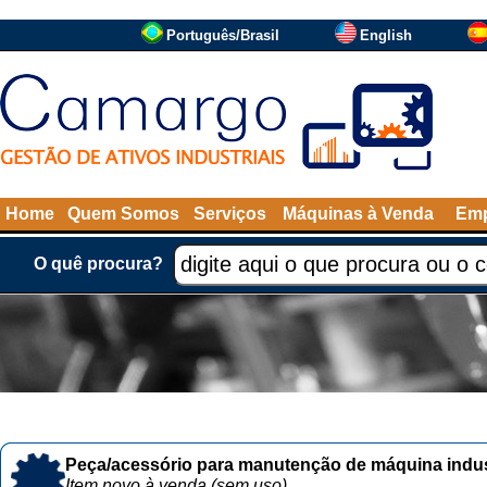
Português/Brasil
English
Home
Quem Somos
Serviços
Máquinas à Venda
Emp
O quê procura?
Peça/acessório para manutenção de máquina indust
Item novo à venda (sem uso)