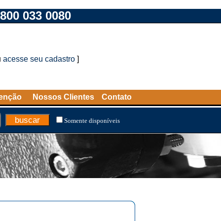
800 033 0080
u
acesse seu cadastro
]
tenção
Nossos Clientes
Contato
Somente disponíveis