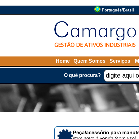
Português/Brasil
Home
Quem Somos
Serviços
M
O quê procura?
Peça/acessório para manute
Item novo à venda (sem uso)