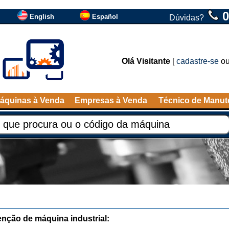
0
English
Español
Dúvidas?
Olá Visitante
[
cadastre-se
o
áquinas à Venda
Empresas à Venda
Técnico de Manu
nção de máquina industrial: