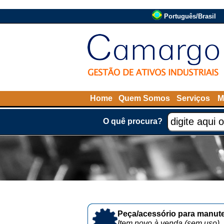
Português/Brasil
Home
Quem Somos
Serviços
M
O quê procura?
Peça/acessório para manute
Item novo à venda (sem uso)