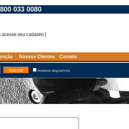
800 033 0080
u
acesse seu cadastro
]
tenção
Nossos Clientes
Contato
Somente disponíveis