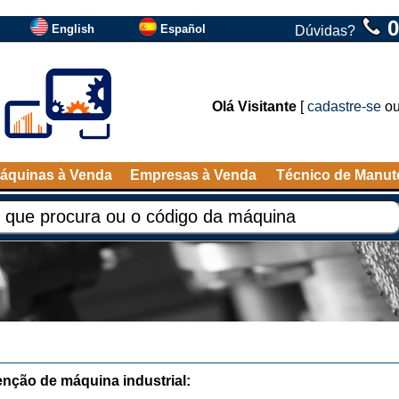
0
English
Español
Dúvidas?
Olá Visitante
[
cadastre-se
o
áquinas à Venda
Empresas à Venda
Técnico de Manu
nção de máquina industrial: