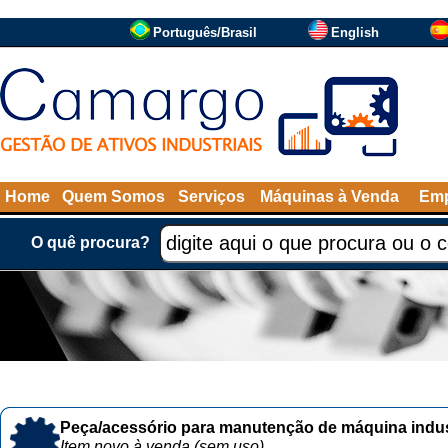
Português/Brasil
English
Home
Quem Somos
Serviços
Máquinas à Venda
Emp
O quê procura?
Peça/acessório para manutenção de máquina indust
Item novo à venda (sem uso)