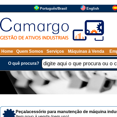
Português/Brasil
English
Home
Quem Somos
Serviços
Máquinas à Venda
Emp
O quê procura?
Peça/acessório para manutenção de máquina indust
Item novo à venda (sem uso)