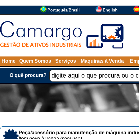
Português/Brasil
English
Home
Quem Somos
Serviços
Máquinas à Venda
Emp
O quê procura?
Peça/acessório para manutenção de máquina indust
Item novo à venda (sem uso)