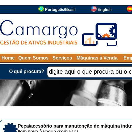
Português/Brasil
English
Home
Quem Somos
Serviços
Máquinas à Venda
Emp
O quê procura?
Peça/acessório para manutenção de máquina indust
Item novo à venda (sem uso)