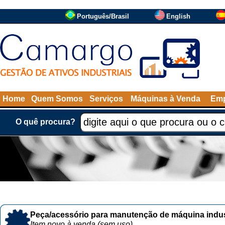
Português/Brasil
English
Home
Quem Somos
Serviços
Máquinas à Venda
Emp
O quê procura?
Peça/acessório para manutenção de máquina indust
Item novo à venda (sem uso)