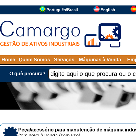
Português/Brasil
English
Home
Quem Somos
Serviços
Máquinas à Venda
Emp
O quê procura?
Peça/acessório para manutenção de máquina indust
Item novo à venda (sem uso)