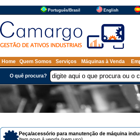
Português/Brasil
English
Home
Quem Somos
Serviços
Máquinas à Venda
Emp
O quê procura?
Peça/acessório para manutenção de máquina indust
Item novo à venda (sem uso)