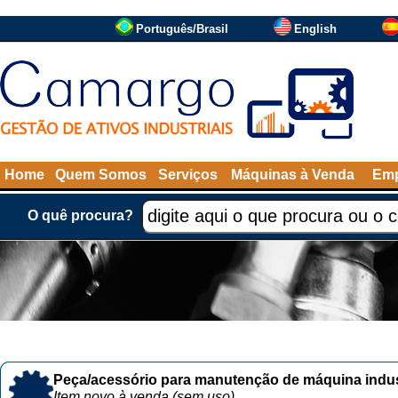
Português/Brasil
English
Home
Quem Somos
Serviços
Máquinas à Venda
Emp
O quê procura?
Peça/acessório para manutenção de máquina indust
Item novo à venda (sem uso)