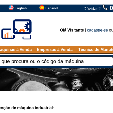
0
English
Español
Dúvidas?
Olá Visitante
[
cadastre-se
o
áquinas à Venda
Empresas à Venda
Técnico de Manu
nção de máquina industrial: