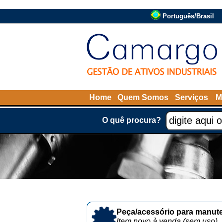
Português/Brasil
Home
Quem Somos
Serviços
M
O quê procura?
Peça/acessório para manute
Item novo à venda (sem uso)