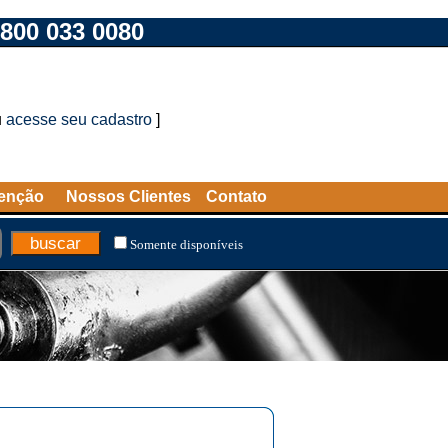
800 033 0080
u
acesse seu cadastro
]
tenção
Nossos Clientes
Contato
Somente disponíveis