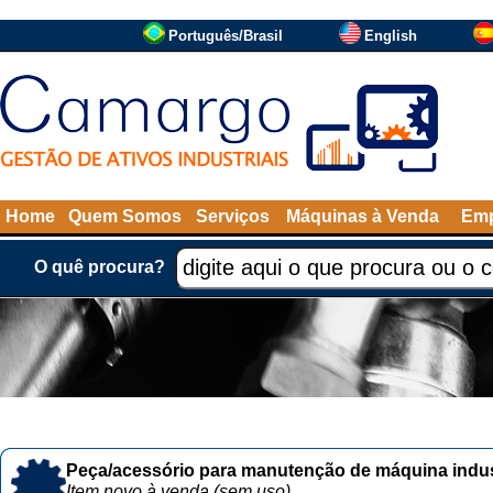
Português/Brasil
English
Home
Quem Somos
Serviços
Máquinas à Venda
Emp
O quê procura?
Peça/acessório para manutenção de máquina indust
Item novo à venda (sem uso)