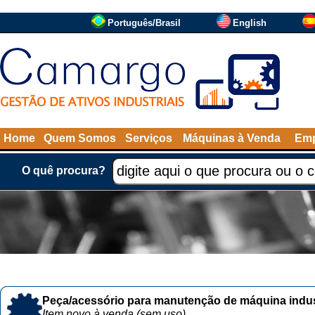
Português/Brasil
English
Home
Quem Somos
Serviços
Máquinas à Venda
Emp
O quê procura?
Peça/acessório para manutenção de máquina indust
Item novo à venda (sem uso)