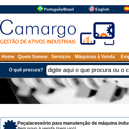
Português/Brasil
English
Home
Quem Somos
Serviços
Máquinas à Venda
Emp
O quê procura?
Peça/acessório para manutenção de máquina indust
Item novo à venda (sem uso)