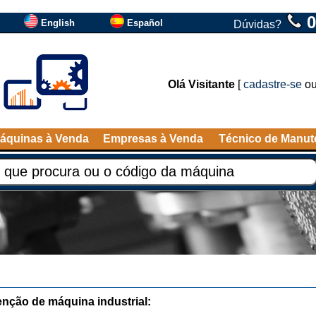
0
English
Español
Dúvidas?
Olá Visitante
[
cadastre-se
o
áquinas à Venda
Empresas à Venda
Técnico de Manu
nção de máquina industrial: