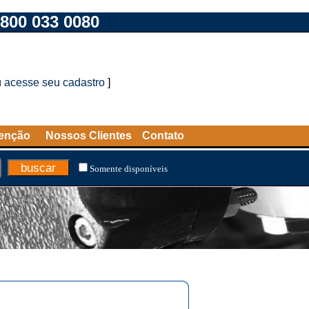
800 033 0080
u
acesse seu cadastro
]
tenção
Nossos Clientes
Contato
Somente disponíveis