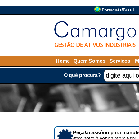
Português/Brasil
Home
Quem Somos
Serviços
M
O quê procura?
Peça/acessório para manute
Item novo à venda (sem uso)