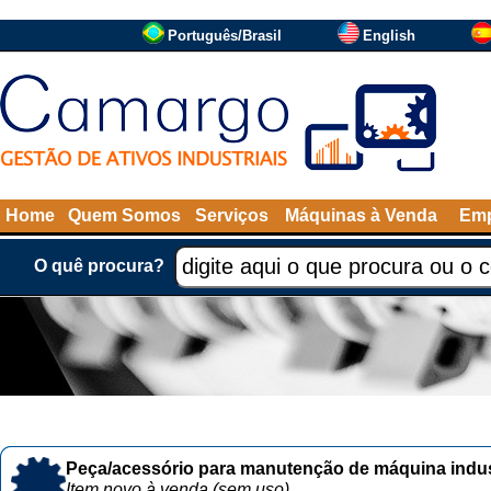
Português/Brasil
English
Home
Quem Somos
Serviços
Máquinas à Venda
Emp
O quê procura?
Peça/acessório para manutenção de máquina indust
Item novo à venda (sem uso)