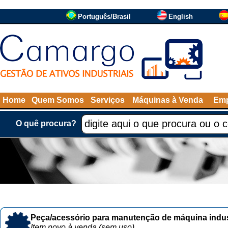
Português/Brasil
English
Home
Quem Somos
Serviços
Máquinas à Venda
Emp
O quê procura?
Peça/acessório para manutenção de máquina indust
Item novo à venda (sem uso)