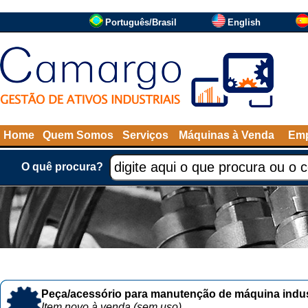
Português/Brasil
English
Home
Quem Somos
Serviços
Máquinas à Venda
Emp
O quê procura?
Peça/acessório para manutenção de máquina indust
Item novo à venda (sem uso)