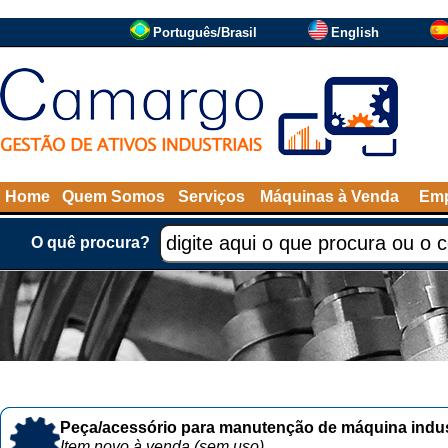
Português/Brasil
English
Home
Quem Somos
Serviços
Máquinas à Venda
Emp
O quê procura?
Peça/acessório para manutenção de máquina indust
Item novo à venda (sem uso)