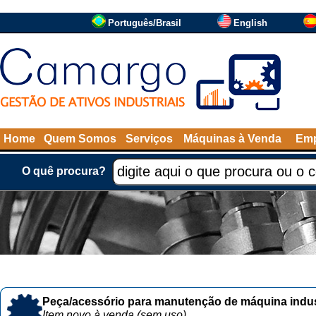
Português/Brasil
English
Home
Quem Somos
Serviços
Máquinas à Venda
Emp
O quê procura?
Peça/acessório para manutenção de máquina indust
Item novo à venda (sem uso)