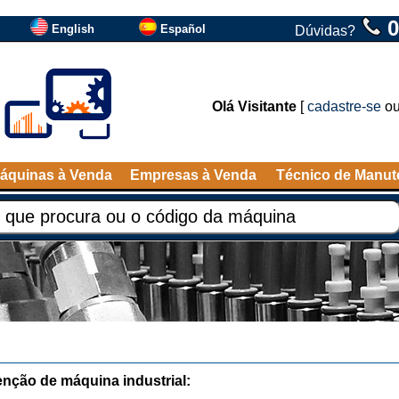
0
English
Español
Dúvidas?
Olá Visitante
[
cadastre-se
o
áquinas à Venda
Empresas à Venda
Técnico de Manu
nção de máquina industrial: