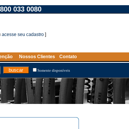
800 033 0080
u
acesse seu cadastro
]
tenção
Nossos Clientes
Contato
Somente disponíveis