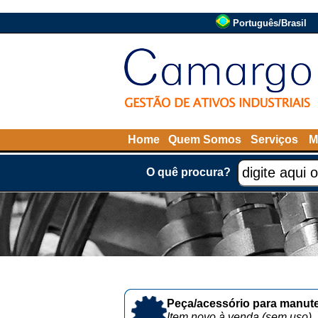
Português/Brasil
Home
Quem Somos
Serviços
M
O quê procura?
Peça/acessório para manute
Item novo à venda (sem uso)