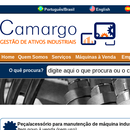
Português/Brasil
English
Home
Quem Somos
Serviços
Máquinas à Venda
Emp
O quê procura?
Peça/acessório para manutenção de máquina indust
Item novo à venda (sem uso)