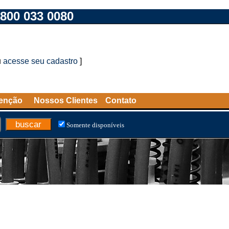
800 033 0080
u
acesse seu cadastro
]
tenção
Nossos Clientes
Contato
Somente disponíveis