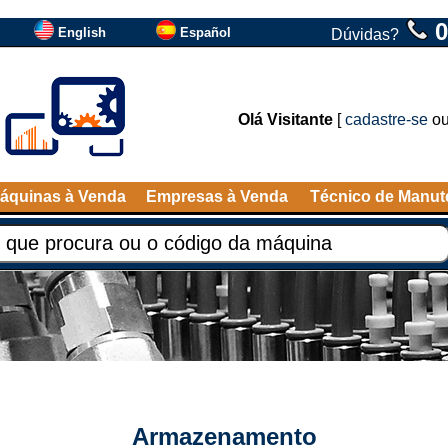
0
English
Español
Dúvidas?
Olá Visitante
[
cadastre-se
o
áquinas à Venda
Empresas à Venda
Técnico de Manu
Armazenamento