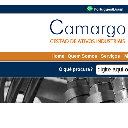
Português/Brasil
Home
Quem Somos
Serviços
M
O quê procura?