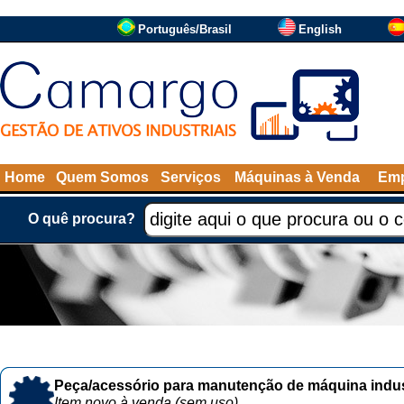
Português/Brasil
English
Home
Quem Somos
Serviços
Máquinas à Venda
Emp
O quê procura?
Peça/acessório para manutenção de máquina indust
Item novo à venda (sem uso)