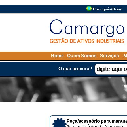
Português/Brasil
Home
Quem Somos
Serviços
M
O quê procura?
Peça/acessório para manute
Item novo à venda (sem uso)