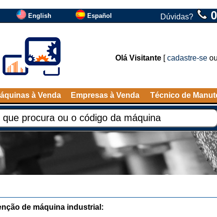
0
English
Español
Dúvidas?
Olá Visitante
[
cadastre-se
o
áquinas à Venda
Empresas à Venda
Técnico de Manu
nção de máquina industrial: