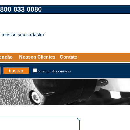
800 033 0080
u
acesse seu cadastro
]
tenção
Nossos Clientes
Contato
Somente disponíveis