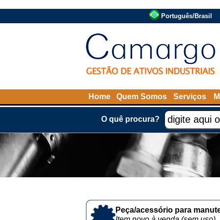
Português/Brasil
Home
Quem Somos
Serviços
M
O quê procura?
Peça/acessório para manute
Item novo à venda (sem uso)