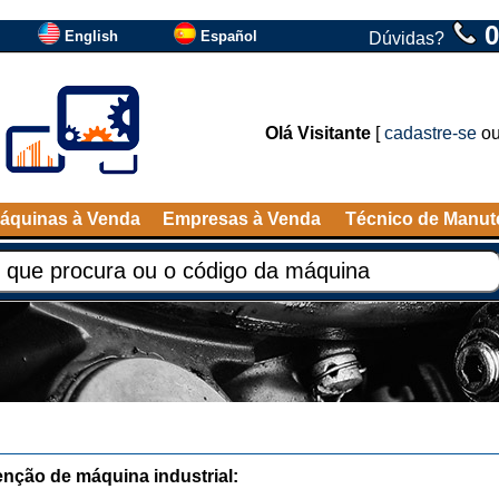
0
English
Español
Dúvidas?
Olá Visitante
[
cadastre-se
o
áquinas à Venda
Empresas à Venda
Técnico de Manu
nção de máquina industrial: