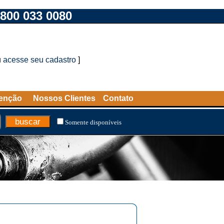
800 033 0080
u
acesse seu cadastro
]
tenção
Nossos Clientes
Contato
Somente disponíveis