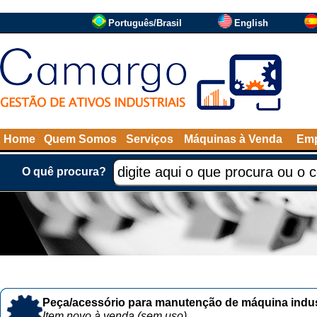
Português/Brasil
English
Home
Quem Somos
Serviços
Máquinas à Venda
Emp
O quê procura?
Peça/acessório para manutenção de máquina indust
Item novo à venda (sem uso)