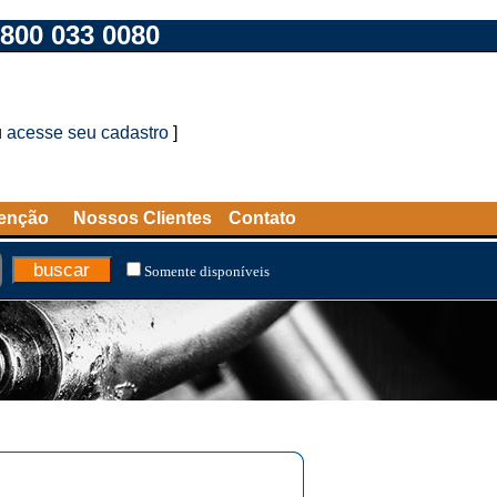
800 033 0080
u
acesse seu cadastro
]
tenção
Nossos Clientes
Contato
Somente disponíveis