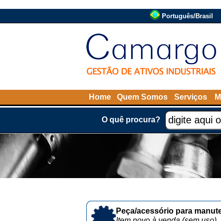
Português/Brasil
Home
Quem Somos
Serviços
M
O quê procura?
Peça/acessório para manute
Item novo à venda (sem uso)