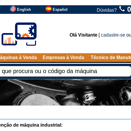
0
English
Español
Dúvidas?
Olá Visitante
[
cadastre-se
o
áquinas à Venda
Empresas à Venda
Técnico de Manu
nção de máquina industrial: