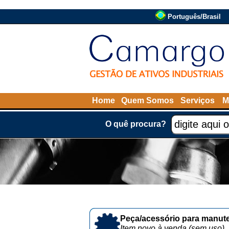
Português/Brasil
Home
Quem Somos
Serviços
M
O quê procura?
Peça/acessório para manute
Item novo à venda (sem uso)