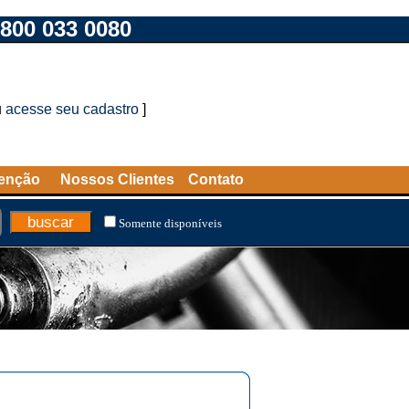
800 033 0080
u
acesse seu cadastro
]
tenção
Nossos Clientes
Contato
Somente disponíveis