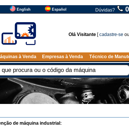
0
English
Español
Dúvidas?
Olá Visitante
[
cadastre-se
o
áquinas à Venda
Empresas à Venda
Técnico de Manu
nção de máquina industrial: